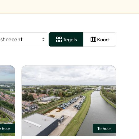
st recent
Tegels
Kaart
e huur
Te huur