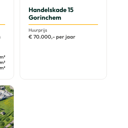
Handelskade 15
Gorinchem
Huurprijs
s
€ 70.000,- per jaar
 m²
 m²
 m²