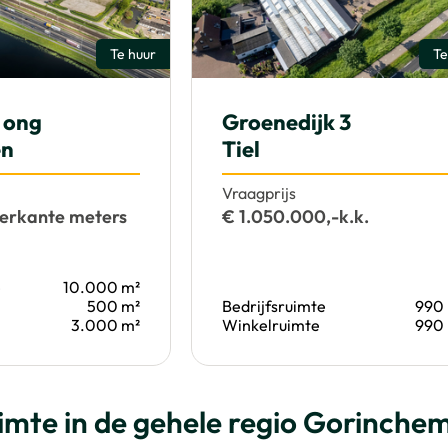
Te huur
Te
0 ong
Groenedijk 3
en
Tiel
Vraagprijs
ierkante meters
€ 1.050.000,-k.k.
e
10.000 m²
500 m²
Bedrijfsruimte
990
3.000 m²
Winkelruimte
990
uimte in de gehele regio Gorinche