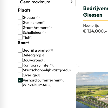
Geen maximum
Bedrijven
Plaats
Giessen
Giessen
1
Gorinchem
1
Huurprijs
Groot Ammers
1
€ 124.000,- 
Schelluinen
1
Tiel
1
Soort
Bedrijfsruimte
91
Belegging
3
Bouwgrond
1
Kantoorruimte
32
Maatschappelijk vastgoed
1
Overige
1
Verhard buitenterrein
5
Winkelruimte
14