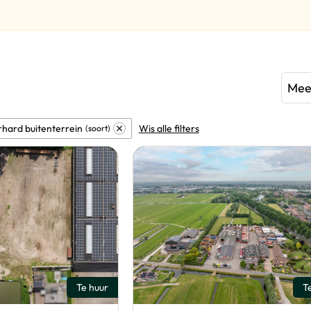
Mee
hard buitenterrein
Wis alle filters
soort
Te huur
T