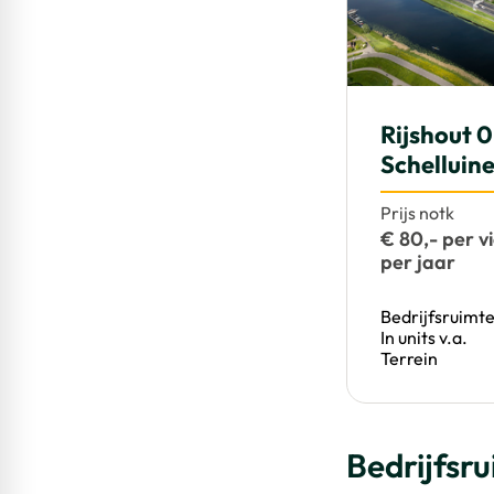
Rijshout 
Schelluin
Prijs notk
€ 80,- per v
per jaar
Bedrijfsruimt
In units v.a.
Terrein
Bedrijfsr