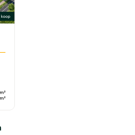
 koop
 m²
 m²
m