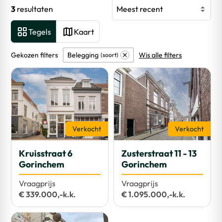
3
resultaten
Meest recent
Tegels
Kaart
Gekozen filters
Belegging
Wis alle filters
soort
Verkocht
Verkocht
Kruisstraat 6
Zusterstraat 11 - 13
Gorinchem
Gorinchem
Vraagprijs
Vraagprijs
€ 339.000,-k.k.
€ 1.095.000,-k.k.