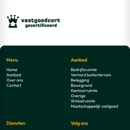
Menu
Aanbod
Home
Bedrijfsruimte
Aanbod
Verhard buitenterrein
Over ons
Belegging
Contact
Bouwgrond
Kantoorruimte
Overige
Winkelruimte
Maatschappelijk vastgoed
Diensten
Volg ons