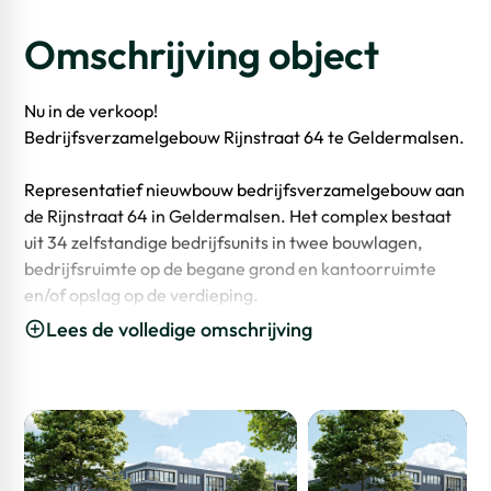
Omschrijving object
Nu in de verkoop!
Bedrijfsverzamelgebouw Rijnstraat 64 te Geldermalsen.
Representatief nieuwbouw bedrijfsverzamelgebouw aan
de Rijnstraat 64 in Geldermalsen. Het complex bestaat
uit 34 zelfstandige bedrijfsunits in twee bouwlagen,
bedrijfsruimte op de begane grond en kantoorruimte
en/of opslag op de verdieping.
Lees de volledige omschrijving
Het verzamelgebouw wordt voorzien van fraaie gevels
bestaande uit een combinatie van tijdloos metselwerk,
moderne gevelbeplating en gevelpuien afgewisseld met
herkenbare kaders. Het complex wordt gebouwd naar
de eisen van deze tijd op het gebied van duurzaamheid,
met onder meer geïsoleerde vloeren, gevels, beglazing