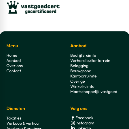
Menu
Aanbod
Home
Bedrijfsruimte
Aanbod
Verhard buitenterrein
Over ons
Belegging
Contact
Bouwgrond
Kantoorruimte
Overige
Winkelruimte
Maatschappelijk vastgoed
Diensten
Volg ons
Facebook
Taxaties
Instagram
Verkoop & verhuur
LinkedIn
Aankoop & aanhuur