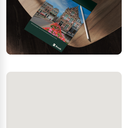
vrije hoogte begane grond ca. 3,70 m
- Maximale vloerbelasting 1e etage 400 kg/m²
- Per unit een gebruiksrecht op 3 tot 4 parkeerplaatsen,
optioneel meer parkeerplaatsen beschikbaar
- Goede bereikbaarheid vanaf de N50
- Hoogwaardig, onderhoudsarm materiaalgebruik, o.a.
deels metselwerk, deels gevelbeplating en aluminium
kozijnen
- Geen VVE van toepassing
- Mogelijkheid om units onderling te combineren
Het behoort tot de mogelijkheden om de units in overleg
nader af te bouwen. Op aanvraag is een meerwerklijst
met afbouwopties beschikbaar.
Parkeren
Rondom het gebouw ligt een mandelig terrein en zal
worden voorzien van gemarkeerde parkeerplaatsen. Bij