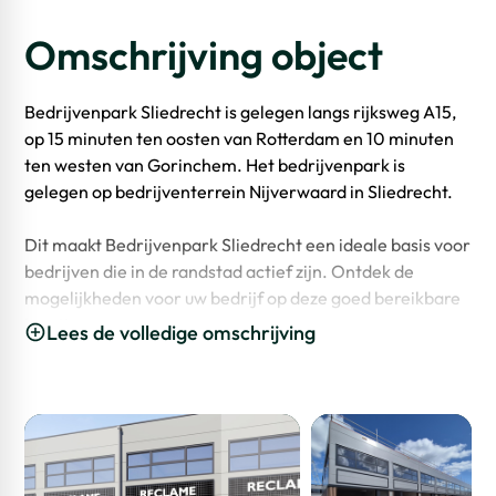
Omschrijving object
Bedrijvenpark Sliedrecht is gelegen langs rijksweg A15,
op 15 minuten ten oosten van Rotterdam en 10 minuten
ten westen van Gorinchem. Het bedrijvenpark is
gelegen op bedrijventerrein Nijverwaard in Sliedrecht.
Dit maakt Bedrijvenpark Sliedrecht een ideale basis voor
bedrijven die in de randstad actief zijn. Ontdek de
mogelijkheden voor uw bedrijf op deze goed bereikbare
locatie.
Lees de volledige omschrijving
Unit 14
Totaal m²: 94 m²
Begane grond: 47 m²
1e verdieping: 47 m²
Parkeerplaatsen: 2