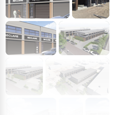
Koopsom: € 225.000,- v.o.n. excl. btw, kosten koper
(notariskosten) (vrijstelling overdrachtsbelasting),
exclusief kosten voor nutsaansluitingen. De koopsom is
exclusief kosten meerwerk (€ 2.079,00 ex. btw)
Bouw is reeds gestart
Verwachte oplevering: 2e kwartaal 2026
Meer- en minderwerk:
In overleg met de aannemer is een optielijst
samengesteld. Voorafgaand aan de start van de bouw
kan op basis van de optielijst meerwerk worden
opgegeven. Het meerwerk wordt uitgevoerd door de
aannemer. Het meerwerk wordt niet opgenomen in de
koop- en/of aanneemovereenkomst en
overeengekomen tussen koper en de aannemer. Het is
uitgesloten dat koper en/of derden naast de door de
ontwikkelaar geselecteerde aannemer, voordat de units
worden opgeleverd, werkzaamheden uitvoeren.