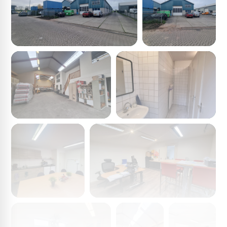
ontstaat. Het is mogelijk om 21A en 21B gezamenlijk te
huren, of de volledige ruimte 21A + 21B + 21C.
Er is voorzien in ruimte parkeergelegenheid op eigen
terrein, aan de voorzijde van het pand.
Locatie
Het pand ligt aan de Industrieweg op bedrijventerrein
‘Zeiving’ in Vuren. Het dorp Vuren maakt onderdeel uit
van de gemeente Lingewaal. Het getaxeerde object is
redelijk gelegen aan de rand van het bedrijventerrein
Zeiving-Zuid. De bereikbaarheid is goed vanaf de
rijksweg A15. De op- en afritten van de snelweg liggen op
enkele autominuten van het bedrijventerrein.
Bouwjaar
Omstreeks 1997
Oppervlakten