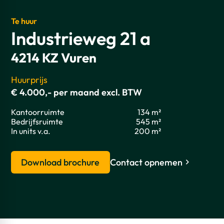
Te huur
Industrieweg 21 a
4214 KZ Vuren
Huurprijs
€ 4.000,- per maand excl. BTW
Kantoorruimte
134 m²
Bedrijfsruimte
545 m²
In units v.a.
200 m²
Download brochure
Contact opnemen