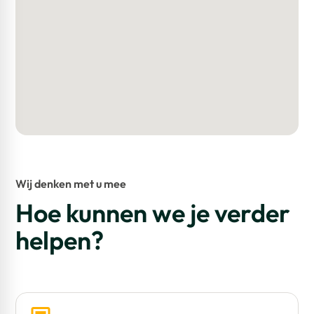
Servicekosten
In overleg met verhuurder
Informatie en bezichtiging
Voor meer vragen en/of een vrijblijvende bezichtiging,
kunt u contact met ons opnemen via telefoonnummer
(0183) 30 40 50 of mail naar info @ bmak.nl
Wij denken met u mee
Hoe kunnen we je verder
helpen?