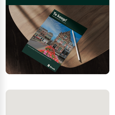
Bouwkundig
• onderheide en betonnen fundering
• betonnen vloeren op de begane grond
• staalconstructie
• gevels metselwerk borstwering in combinatie met
geïsoleerde stalen gevelbeplating
• houten gevelkozijnen met dubbel glas
• geïsoleerd zadeldak met profielbeplating
• eigen meterkast met aansluiting water en elektra
• vloerbelasting begane grond maximaal 2.500 kg/m2
• entresolvloeren in bedrijfsruimte uitgevoerd in hout.
Voorzieningen/installaties
Bedrijfsruimte
• monoliet afgewerkte betonvloeren
• diverse aansluiting 220V en 380V
• natuurlijke lichttoetreding via het dak