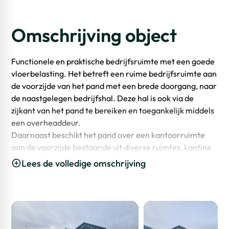
Omschrijving object
Functionele en praktische bedrijfsruimte met een goede
vloerbelasting. Het betreft een ruime bedrijfsruimte aan
de voorzijde van het pand met een brede doorgang, naar
de naastgelegen bedrijfshal. Deze hal is ook via de
zijkant van het pand te bereiken en toegankelijk middels
een overheaddeur.
Daarnaast beschikt het pand over een kantoorruimte
aan de voorzijde bestaande uit diverse ruimtes, kantine
v.v. keukenblok en toiletgroep.
Lees de volledige omschrijving
De Industrieweg 21 A-C bestaat uit drie bedrijfshallen.
Tussen hallen 21A en 21B is al een doorgang gerealiseerd.
Indien gewenst kan ook de scheidingswand tussen 21B en
21C worden verwijderd, zodat één grote bedrijfsruimte