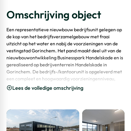
Omschrijving object
Een representatieve nieuwbouw bedrijfsunit gelegen op
de kop van het bedrijfsverzamelgebouw met fraai
uitzicht op het water en nabij de voorzieningen van de
vestingstad Gorinchem. Het pand maakt deel uit van de
nieuwbouwontwikkeling Businesspark Handelskade en is
gerealiseerd op bedrijventerrein Handelskade in
Gorinchem. De bedrijfs-/kantoorunit is opgeleverd met
een compleet en hoogwaardig voorzieningenniveau,
waaronder elektrische overheaddeuren,
Lees de volledige omschrijving
koeling/verwarming, led-verlichting, luxe pantry en
toilet. De unit beschikt over 10 eigen zonnepanelen en 4
gemarkeerde parkeerplaatsen.
Locatie
Businesspark Handelskade is gelegen aan de