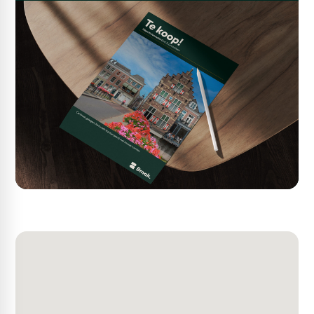
Bouwkundig
• onderheide betonfundering
• onderheide betonvloer, maximale vloerbelasting 1.500
kg/m²
• betonnen verdiepingsvloer
• opbouw dragende kalkzandsteen wanden
• gevels geïsoleerde stalen gevelbeplating
• aluminium gevelkozijnen voorzien van isolerende
beglazing
• geïsoleerd betonnen dak voorzien van dakbedekking
• zonnepanelen (10 stuks)
• meterkast met aansluitingen elektra, water en
glasvezelverbinding.
Voorzieningen
Bedrijfsruimte
• monolitisch afgewerkte onderheide betonvloer,
maximale vloerbelasting 1.500 kg/m²