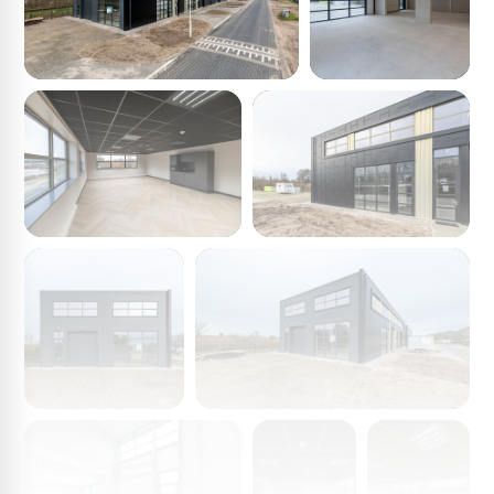
Handelskade in Gorinchem. Het bedrijventerrein is goed
gelegen nabij diverse uitvalswegen van Gorinchem. De
bereikbaarheid met personen- en vrachtverkeer is
goed. De rijksweg A27 ligt op circa 5 minuten rijden per
(vracht)auto. De rijksweg A15 is eveneens binnen een 5
tal minuten rijden bereikbaar. Tevens is het trein- en
busstation op een steenworp afstand gelegen vanaf het
bedrijventerrein. De historische vestingstad ligt op
loopafstand.
Bouwjaar
2025.
Oppervlakten
Handelskade 1-01
• Bedrijfsruimte begane grond 140 m²
• 1e verdieping 71 m²
• Parkeerplaatsen 4 pp
Totale oppervlakte circa 211 m²