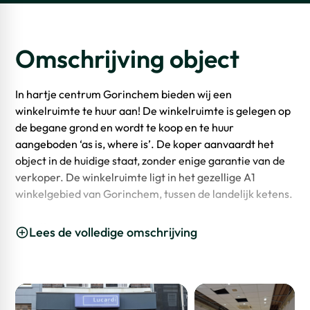
Omschrijving object
In hartje centrum Gorinchem bieden wij een
winkelruimte te huur aan! De winkelruimte is gelegen op
de begane grond en wordt te koop en te huur
aangeboden ‘as is, where is’. De koper aanvaardt het
object in de huidige staat, zonder enige garantie van de
verkoper. De winkelruimte ligt in het gezellige A1
winkelgebied van Gorinchem, tussen de landelijk ketens.
Locatie
Lees de volledige omschrijving
De winkelruimte heeft een uitstekende ligging te midden
van het historische centrum van vestingstad Gorinchem.
In de directe omgeving van het pand zijn de landelijke
ketens gevestigd, o.a.: HEMA, ONLY, Primera, Van