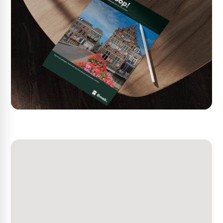
van kracht. In dit bestemmingsplan heeft het
onderhavige object de bestemming ‘Centrum 1’ met o.a.
de dubbelbestemming ‘waarde – beschermd
stadsgezicht’. De voor ‘Centrum 1’ aangewezen gronden
zijn bestemd voor: detailhandel, winkel- ondersteunende
horeca en persoonlijke dienstverlening. Meer informatie
vindt u in het bestemmingsplan ‘Binnenstad e.o.’ via
omgevingswet.overheid.nl.
Bouwkundig
• Traditionele bouw;
• Het object is gebouwd omstreeks begin jaren 1900;
• Rolluik / rolpui aan de voorzijde;
• Betonnen vloer op de begane grond;
Voorzieningen/installaties
Algemeen
• Elektriciteitsaansluiting;