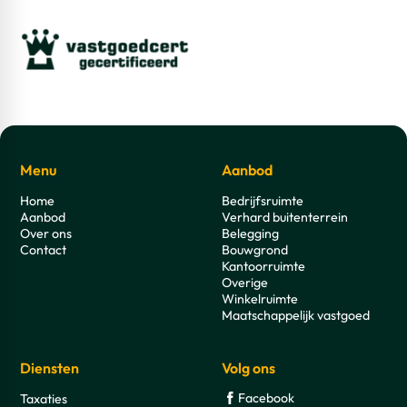
Menu
Aanbod
Home
Bedrijfsruimte
Aanbod
Verhard buitenterrein
Over ons
Belegging
Contact
Bouwgrond
Kantoorruimte
Overige
Winkelruimte
Maatschappelijk vastgoed
Diensten
Volg ons
Facebook
Taxaties