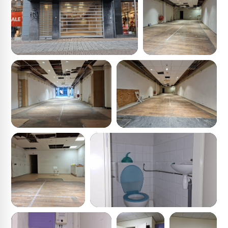
Uffelen Mode, Xenos, Rituals, Hans Anders etc. Het
object ligt in één van de drukste winkelstraten van het
Gorinchemse centrum op absolute toplocatie! In 2021 is
Gorinchem door de ANWB verkozen tot mooiste
vestingstad van het jaar! Ook heeft de vesting van
Gorinchem sinds 2021 een beschermde status binnen
het UNESCO Werelderfgoedprogramma.
Bouwjaar
1915 (conform BAG)
Kadastraal
Gemeente Gorinchem, sectie D, nummer 3431
gedeeltelijk
Energielabel
Het object beschikt een energielabel A, geldig tot 15-03-
2028