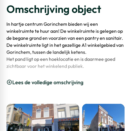
Omschrijving object
In hartje centrum Gorinchem bieden wij een
winkelruimte te huur aan! De winkelruimte is gelegen op
de begane grond en voorzien van een pantry en sanitair.
De winkelruimte ligt in het gezellige A1 winkelgebied van
Gorinchem, tussen de landelijk ketens.
Het pand ligt op een hoeklocatie en is daarmee goed
zichtbaar voor het winkelend publiek.
Locatie
Lees de volledige omschrijving
De winkelruimte heeft een uitstekende ligging te midden
van het historische centrum van vestingstad Gorinchem.
In de directe omgeving van het pand zijn de landelijke
ketens gevestigd, o.a.: HEMA, ONLY, Primera, Van
Uffelen Mode, Xenos, Rituals, Hans Anders etc. Het
object ligt in één van de drukste winkelstraten van het
Gorinchemse centrum op absolute toplocatie! In 2021 is