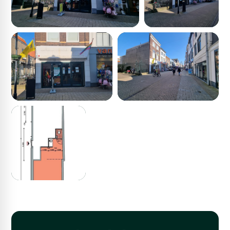
Gorinchem door de ANWB verkozen tot mooiste
vestingstad van het jaar! Ook heeft de vesting van
Gorinchem sinds 2021 een beschermde status binnen
het UNESCO Werelderfgoedprogramma.
Oppervlakten
Begane grond
Winkelruimte 65 m²
Frontbreedte 5 meter
Bestemmingsplan
Ter plaatse is het bestemmingsplan “Binnenstad e.o.”
van kracht. In dit bestemmingsplan heeft het
onderhavige object de bestemming ‘Centrum 1’ met o.a.
de dubbelbestemming ‘waarde – beschermd
stadsgezicht’.
De voor ‘Centrum 1’ aangewezen gronden zijn bestemd