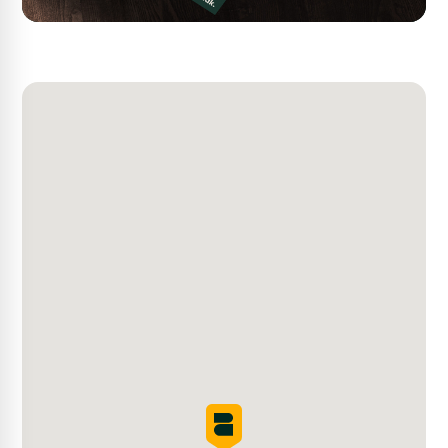
toegangsdeur;
- Vaste trap naar 1e verdieping.
Parkeren
De Gasthuisstraat is een autoloze straat. Er is openbare
parkeergelegenheid (betaald en voor
vergunninghouders) in de nabije omgeving. Parkeerplein
Groenmarkt en parkeergarages Kweeklust en
Kazerneplein liggen op korte (loop)afstand van het pand.
Laden en lossen is vóór en na de winkeltijden mogelijk
direct voor het pand.
Huurprijs
€1.950,- per maand, exclusief btw
Indien u nadere belangstelling heeft dan kunt contact
met ons opnemen via telefoonnummer (0183) 30 40 50
of mail naar info@bmak.nl