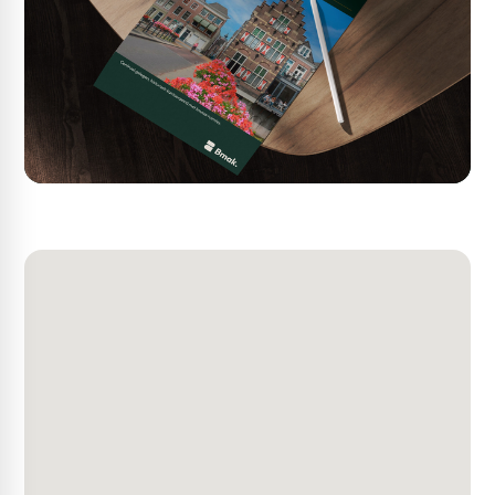
Functieaanduiding: specifieke vorm van bedrijventerrein
- tuin en parkeren.
De voor 'Bedrijventerrein – Meerkerk 4' aangewezen
gronden zijn bestemd voor:
• ter plaatse van de aanduiding 'bedrijf tot en met
categorie 4.1': bedrijven uit ten hoogste categorie 4.1 van
de Staat van Bedrijfsactiviteiten 'bedrijventerrein';
• detailhandelsbedrijven niet zijn toegestaan, met
uitzondering van detailhandel die een normaal en
ondergeschikt bestanddeel uitmaakt van de totale
bedrijfsuitoefening;
• ter plaatse van de aanduiding 'specifieke vorm van
bedrijf - tuin en parkeren' is uitsluitend gebruik ten
behoeve van een tuin en parkeren met een groene
uitstraling toegestaan met dien verstande dat ten
hoogste 50% van de desbetreffende gronden voor
parkeren mag worden gebruikt en per bedrijf maximaal
2 in- of uitritten zijn toegestaan;
• bij deze bestemming behorende voorzieningen, zoals