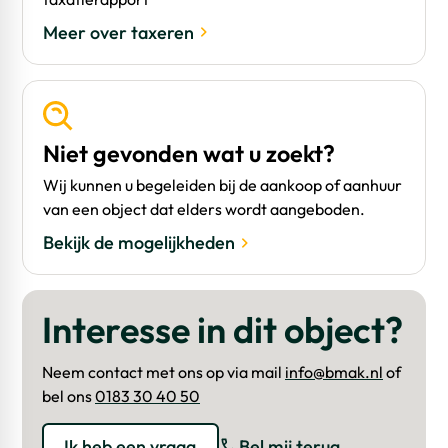
Meer over taxeren
Nadere informatie
Indien u nadere belangstelling heeft dan kunt u voor een
bezichtiging contact met ons opnemen via
telefoonnummer (0183) 30 40 50 of mail naar
info@bmak.nl.
Niet gevonden wat u zoekt?
Wij kunnen u begeleiden bij de aankoop of aanhuur
van een object dat elders wordt aangeboden.
Bekijk de mogelijkheden
Interesse in dit object?
Neem contact met ons op via mail
info@bmak.nl
of
bel ons
0183 30 40 50
Ik heb een vraag
Bel mij terug