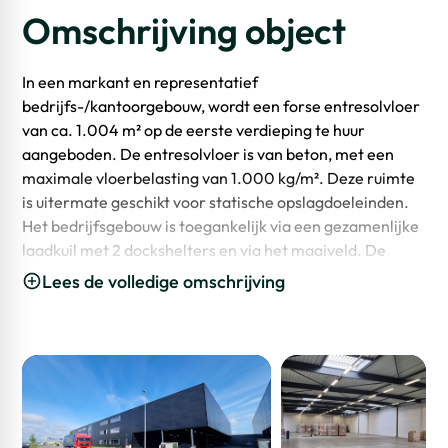
Omschrijving object
In een markant en representatief
bedrijfs-/kantoorgebouw, wordt een forse entresolvloer
van ca. 1.004 m² op de eerste verdieping te huur
aangeboden. De entresolvloer is van beton, met een
maximale vloerbelasting van 1.000 kg/m². Deze ruimte
is uitermate geschikt voor statische opslagdoeleinden.
Het bedrijfsgebouw is toegankelijk via een gezamenlijke
laadkuil met 2 dockshelters en via het maaiveld. De
gezamenlijke, inpandige verkeersruimte is te gebruiken
Lees de volledige omschrijving
voor laden en lossen. De entresolvloer is niet zelfstandig
toegankelijk en afsluitbaar. De voorgenomen
activiteiten zijn altijd in overleg met de hoofdgebruiker
CF Groep. Door de ligging op korte afstand van de
aansluiting op de A27 en de doorgaande routes naar het
achterland is het complex uitstekend bereikbaar. De
locatie op het bedrijventerrein Meerkerk IV is