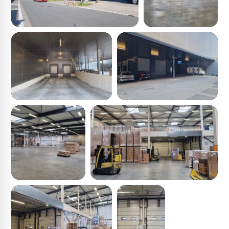
aantrekkelijk gesitueerd aan de doorgaande route,
uitstekend toegankelijk eveneens voor vrachtverkeer.
Aan de voor- als achterzijde van het complex zijn
parkeerfaciliteiten gerealiseerd, goed bereikbaar voor
gebruiker als bezoeker.
Locatie
Het object is gelegen aan de rand van het
bedrijventerrein ‘Meerkerk IV’ te Meerkerk. Dit betreft
het nieuwste bedrijventerrein in Meerkerk. Het gebouw
ligt op een prominente zichtlocatie, langs rijksweg A27.
De toegang van de bedrijfsruimte is via een laadkuil en
via het maaiveld, gelegen aan de achterzijde van het
object.
Bouwjaar
2008